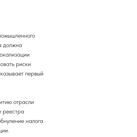
промышленного
а должна
локализации
ровать риски
указывает первый
итию отрасли
е реестра
обнуление налога
ции.