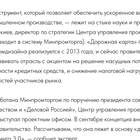
трумент, который позволяет обеспечить ускоренное 
ышленном производстве, — лежит на стыке науки и п
киев, директор по стратегии Центра управления про
входит в систему Минпромторга). «Дорожная карта» 
мдизайна реализуется с 2013 года, и сейчас правит
звивать отрасль с акцентом на решение насущных по
ости кредитных средств, и снижение налоговой нагру
стей участников рынка.
ботана Минпромторгом по поручению президента со
еством и «Деловой Россией», Центр управления прое
ыступал проектным офисом. В сентябре концепция вн
авительство. Рассчитываем, что она ляжет в основу 
нга 3.0», — сообщил эксперт.