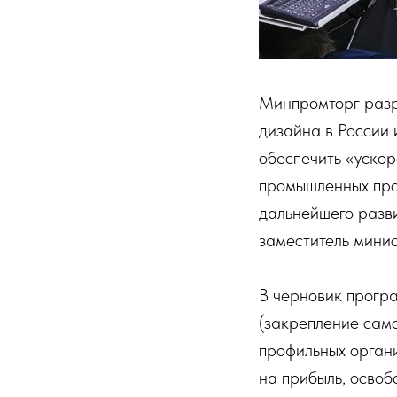
Минпромторг разр
дизайна в России
обеспечить «ускор
промышленных прои
дальнейшего разв
заместитель мини
В черновик прогр
(закрепление само
профильных органи
на прибыль, осво