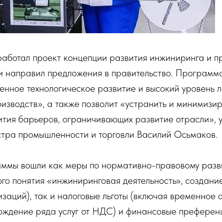
аботал проект концепции развития инжиниринга и 
 и направил предложения в правительство. Программ
енное технологическое развитие и высокий уровень 
зводств», а также позволит «устранить и минимизи
ития барьеров, ограничивающих развитие отрасли», 
стра промышленности и торговли Василий Осьмаков.
аммы вошли как меры по нормативно-правовому разв
го понятия «инжиниринговая деятельность», создани
заций), так и налоговые льготы (включая временное 
бождение ряда услуг от НДС) и финансовые преферен