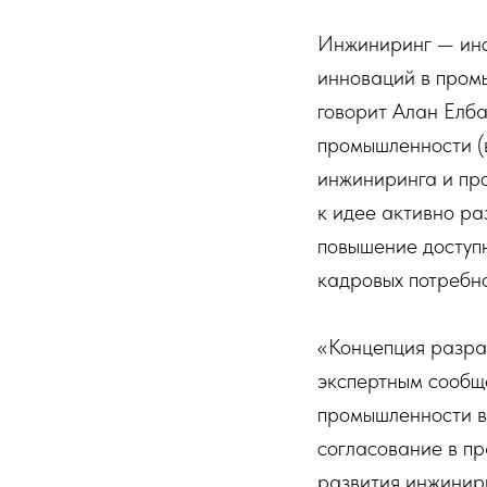
Инжиниринг — инс
инноваций в пром
говорит Алан Елба
промышленности (
инжиниринга и про
к идее активно ра
повышение доступн
кадровых потребно
«Концепция разра
экспертным сообщ
промышленности в
согласование в пр
развития инжинири