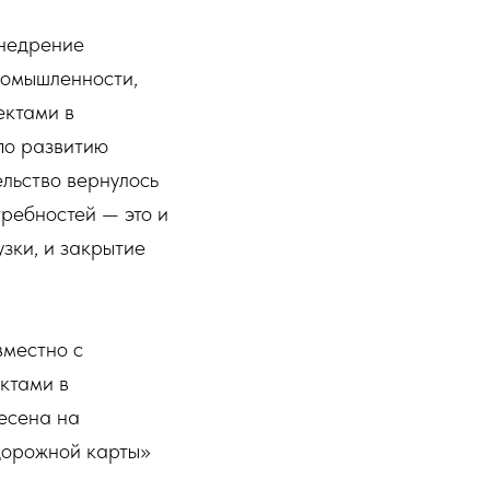
внедрение
ромышленности,
ектами в
по развитию
ельство вернулось
требностей — это и
зки, и закрытие
вместно с
ктами в
есена на
«дорожной карты»