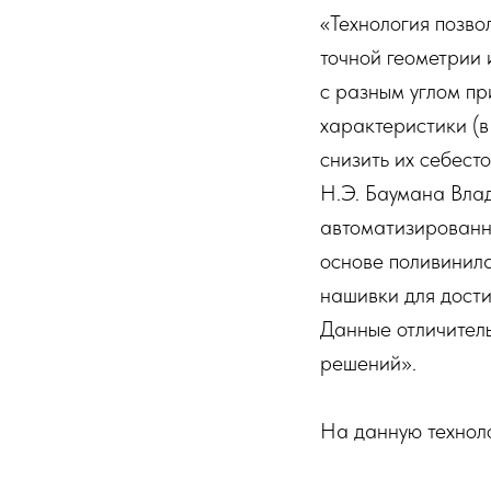
«Технология позво
точной геометрии
с разным углом пр
характеристики (в
снизить их себес
Н.Э. Баумана Влад
автоматизированн
основе поливинил
нашивки для дости
Данные отличитель
решений».
На данную техноло