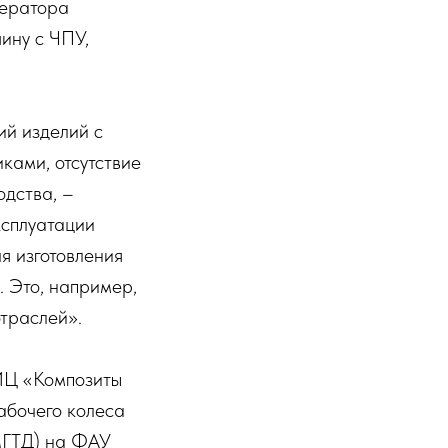
ператора
ину с ЧПУ,
ий изделий с
ками, отсутствие
одства, –
ксплуатации
я изготовления
. Это, например,
траслей».
ИЦ «Композиты
абочего колеса
МГТД) на ФАУ