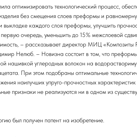
лила оптимизировать технологический процесс, обесп
 изделия без смещения слоев преформы и равномерну
и выкладке каждого слоя преформы, улучшить прочно
 первую очередь, уменьшить до 15% межслоевой сдвиг
тоимость, – рассказывает директор МИЦ «Композиты 
имир Нелюб. – Новизна состоит в том, что преформы
ой нашивкой углеродных волокон на водораствориму
ацетата. При этом подобраны оптимальные технологи
жения наилучших упруго-прочностных характеристик 
ные признаки не реализуются ни в одном из существ
гию был получен патент на изобретение.