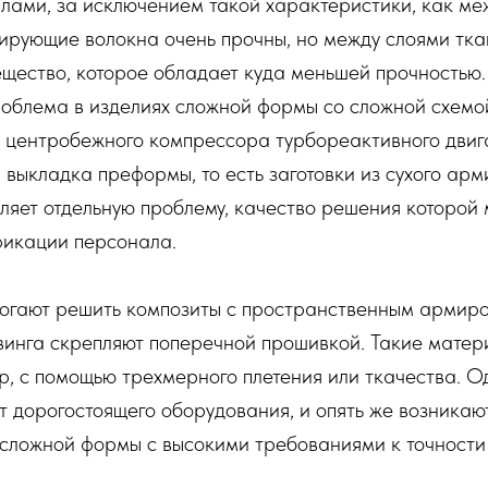
лами, за исключением такой характеристики, как меж
рующие волокна очень прочны, но между слоями ткан
ещество, которое обладает куда меньшей прочностью
роблема в изделиях сложной формы со сложной схемо
а центробежного компрессора турбореактивного двига
я выкладка преформы, то есть заготовки из сухого ар
ляет отдельную проблему, качество решения которой 
фикации персонала.
огают решить композиты с пространственным армиро
овинга скрепляют поперечной прошивкой. Такие мате
р, с помощью трехмерного плетения или ткачества. О
т дорогостоящего оборудования, и опять же возника
сложной формы с высокими требованиями к точности