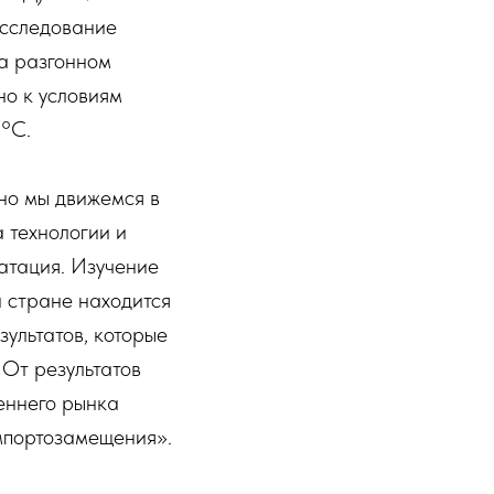
Исследование
а разгонном
о к условиям
0°C.
но мы движемся в
 технологии и
уатация. Изучение
й стране находится
ультатов, которые
 От результатов
еннего рынка
импортозамещения».