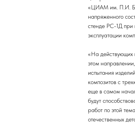
«ЦИАМ им. П.И. Б
напряженного сос
стенде РС-1Д при
эксплуатации ком
«На действующих п
этом направлении,
испытания изделий
композитов с трех
еще в самом начал
будут способствов
работ по этой тем
отечественных дет