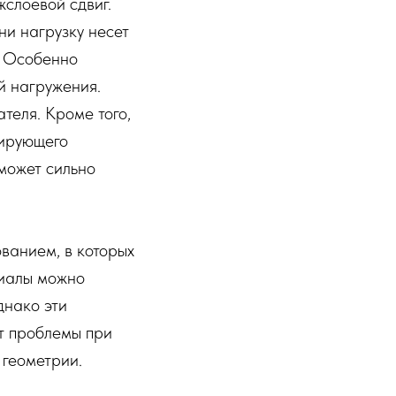
слоевой сдвиг.
и нагрузку несет
. Особенно
й нагружения.
теля. Кроме того,
мирующего
может сильно
ванием, в которых
риалы можно
днако эти
ют проблемы при
 геометрии.