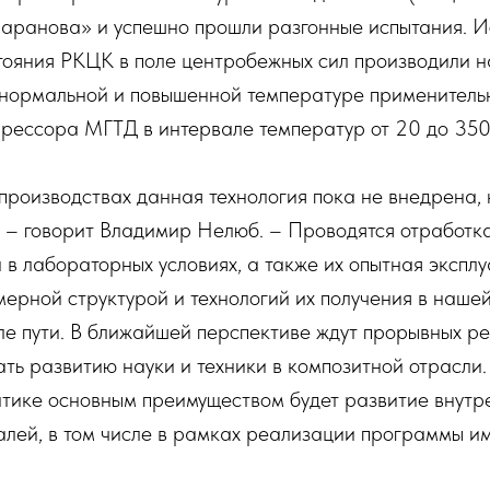
аранова» и успешно прошли разгонные испытания. 
тояния РКЦК в поле центробежных сил производили н
 нормальной и повышенной температуре применительн
прессора МГТД в интервале температур от 20 до 35
роизводствах данная технология пока не внедрена, 
 – говорит Владимир Нелюб. – Проводятся отработка
 в лабораторных условиях, а также их опытная экспл
мерной структурой и технологий их получения в наше
е пути. В ближайшей перспективе ждут прорывных рез
ать развитию науки и техники в композитной отрасли.
атике основным преимуществом будет развитие внутр
алей, в том числе в рамках реализации программы 