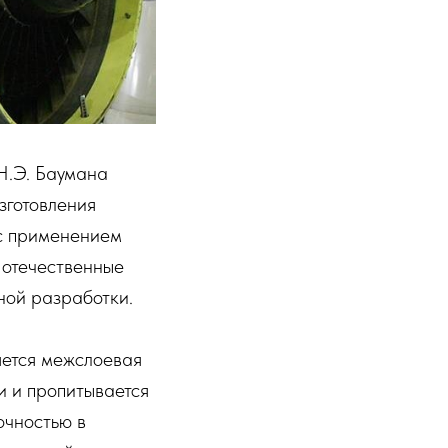
Н.Э. Баумана
зготовления
с применением
 отечественные
ной разработки.
яется межслоевая
и и пропитывается
очностью в