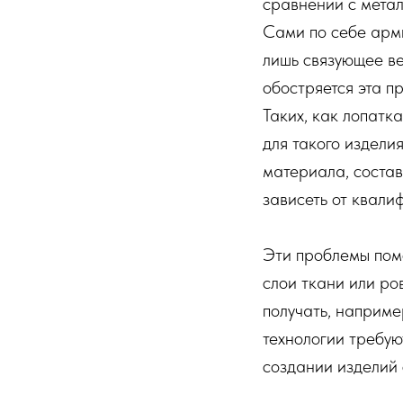
сравнении с метал
Сами по себе арми
лишь связующее в
обостряется эта п
Таких, как лопатк
для такого издели
материала, состав
зависеть от квали
Эти проблемы пом
слои ткани или р
получать, наприме
технологии требую
создании изделий 