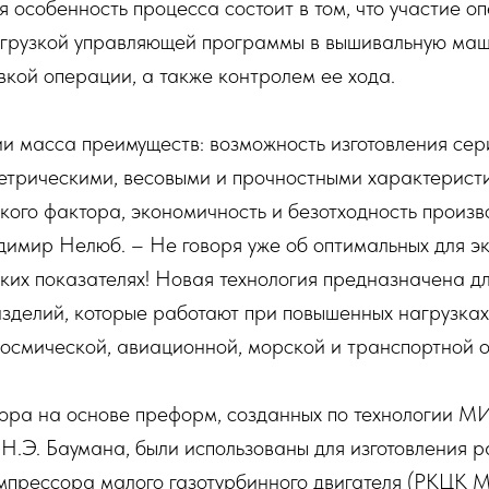
 особенность процесса состоит в том, что участие о
агрузкой управляющей программы в вышивальную маш
вкой операции, а также контролем ее хода.
ии масса преимуществ: возможность изготовления сер
етрическими, весовыми и прочностными характеристи
кого фактора, экономичность и безотходность произв
димир Нелюб. – Не говоря уже об оптимальных для э
их показателях! Новая технология предназначена дл
зделий, которые работают при повышенных нагрузках
осмической, авиационной, морской и транспортной о
ора на основе преформ, созданных по технологии М
Н.Э. Баумана, были использованы для изготовления р
мпрессора малого газотурбинного двигателя (РКЦК 